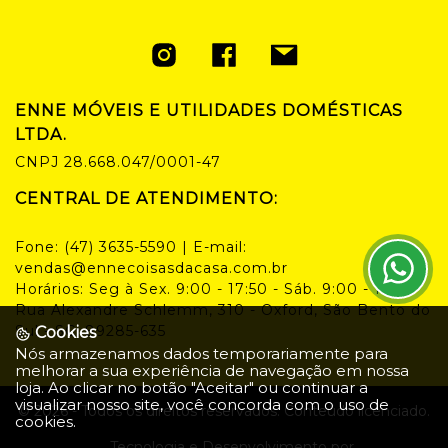
ENNE MÓVEIS E UTILIDADES DOMÉSTICAS
LTDA.
CNPJ
28.668.047/0001-47
CENTRAL DE ATENDIMENTO:
Fone:
(47) 3635-5590
| E-mail:
vendas@ennecoisasdacasa.com.br
Horários:
Seg à Sex. 9:00 - 17:50 - Sáb. 9:00 - 14:00
Rua Alexandre Schlemm, 310 - Oxford, São Bento do
Sul - SC, 89285-635
Cookies
Nós armazenamos dados temporariamente para
melhorar a sua experiência de navegação em nossa
loja. Ao clicar no botão "Aceitar" ou continuar a
visualizar nosso site, você concorda com o uso de
©
2026
- Todos os direitos reservados. Conteúdo licenciado.
cookies.
Tecnologia e Desenvolvimento por