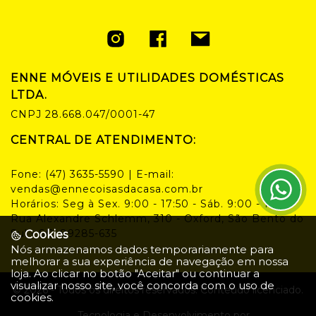
ENNE MÓVEIS E UTILIDADES DOMÉSTICAS
LTDA.
CNPJ
28.668.047/0001-47
CENTRAL DE ATENDIMENTO:
Fone:
(47) 3635-5590
| E-mail:
vendas@ennecoisasdacasa.com.br
Horários:
Seg à Sex. 9:00 - 17:50 - Sáb. 9:00 - 14:00
Rua Alexandre Schlemm, 310 - Oxford, São Bento do
Sul - SC, 89285-635
Cookies
Nós armazenamos dados temporariamente para
melhorar a sua experiência de navegação em nossa
loja. Ao clicar no botão "Aceitar" ou continuar a
visualizar nosso site, você concorda com o uso de
©
2026
- Todos os direitos reservados. Conteúdo licenciado.
cookies.
Tecnologia e Desenvolvimento por