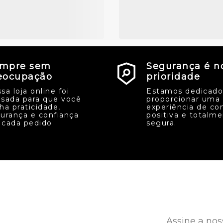
mpre sem
Segurança é n
eocupação
prioridade
sa loja online foi
Estamos dedicado
sada para que você
proporcionar uma
ha praticidade,
experiência de co
urança e confiança
positiva e totalm
cada pedido
segura.