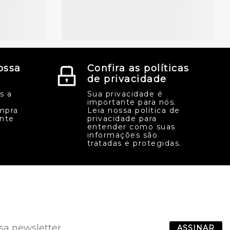
ossa
Confira as políticas
de privacidade
s a
Sua privacidade é
importante para nós.
mpra
Leia nossa política de
ente
privacidade para
entender como suas
informações são
tratadas e protegidas.
ASSINAR