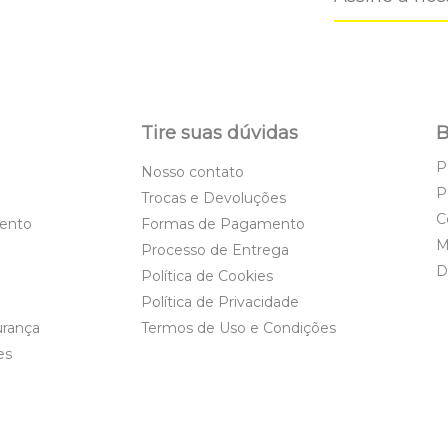
Tire suas dúvidas
B
P
Nosso contato
P
Trocas e Devoluções
C
ento
Formas de Pagamento
M
Processo de Entrega
D
Política de Cookies
Política de Privacidade
urança
Termos de Uso e Condições
es