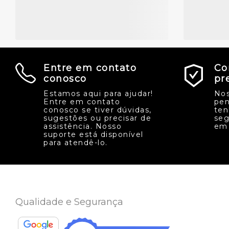
Entre em contato
Co
conosco
pr
Estamos aqui para ajudar!
Nos
Entre em contato
pen
conosco se tiver dúvidas,
ten
sugestões ou precisar de
seg
assistência. Nosso
em 
suporte está disponível
para atendê-lo.
Qualidade e Segurança