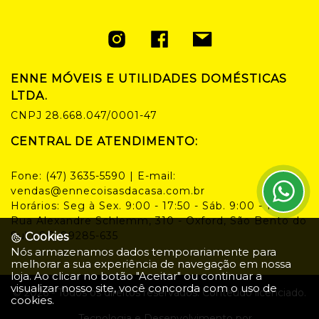
ENNE MÓVEIS E UTILIDADES DOMÉSTICAS
LTDA.
CNPJ
28.668.047/0001-47
CENTRAL DE ATENDIMENTO:
Fone:
(47) 3635-5590
| E-mail:
vendas@ennecoisasdacasa.com.br
Horários:
Seg à Sex. 9:00 - 17:50 - Sáb. 9:00 - 14:00
Rua Alexandre Schlemm, 310 - Oxford, São Bento do
Sul - SC, 89285-635
Cookies
Nós armazenamos dados temporariamente para
melhorar a sua experiência de navegação em nossa
loja. Ao clicar no botão "Aceitar" ou continuar a
visualizar nosso site, você concorda com o uso de
©
2026
- Todos os direitos reservados. Conteúdo licenciado.
cookies.
Tecnologia e Desenvolvimento por