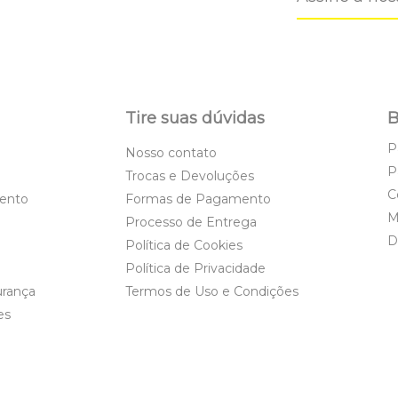
Tire suas dúvidas
B
P
Nosso contato
P
Trocas e Devoluções
C
ento
Formas de Pagamento
M
Processo de Entrega
D
Política de Cookies
Política de Privacidade
urança
Termos de Uso e Condições
es