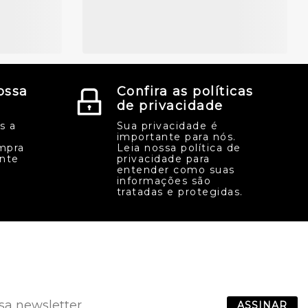
ossa
Confira as políticas
de privacidade
s a
Sua privacidade é
importante para nós.
mpra
Leia nossa política de
ente
privacidade para
entender como suas
informações são
tratadas e protegidas.
ASSINAR