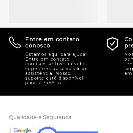
Entre em contato
Co
conosco
pr
Estamos aqui para ajudar!
Nos
Entre em contato
pen
conosco se tiver dúvidas,
ten
sugestões ou precisar de
seg
assistência. Nosso
em 
suporte está disponível
para atendê-lo.
Qualidade e Segurança