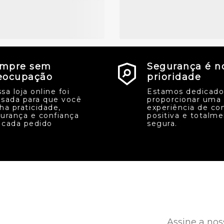
mpre sem
Segurança é n
eocupação
prioridade
sa loja online foi
Estamos dedicado
sada para que você
proporcionar uma
ha praticidade,
experiência de co
urança e confiança
positiva e totalm
cada pedido
segura.