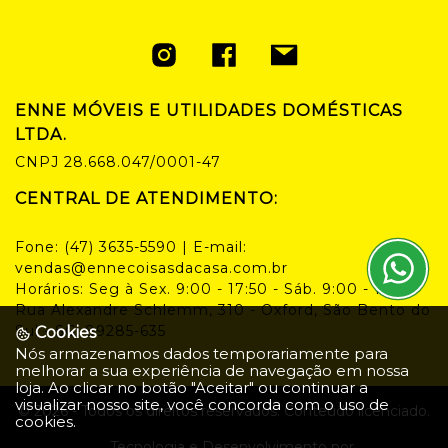
ENNE MÓVEIS E UTILIDADES DOMÉSTICAS
LTDA.
CNPJ
28.668.047/0001-47
CENTRAL DE ATENDIMENTO:
Fone:
(47) 3635-5590
| E-mail:
vendas@ennecoisasdacasa.com.br
Horários:
Seg à Sex. 9:00 - 17:50 - Sáb. 9:00 - 14:00
Rua Alexandre Schlemm, 310 - Oxford, São Bento do
Sul - SC, 89285-635
Cookies
Nós armazenamos dados temporariamente para
melhorar a sua experiência de navegação em nossa
loja. Ao clicar no botão "Aceitar" ou continuar a
visualizar nosso site, você concorda com o uso de
©
2026
- Todos os direitos reservados. Conteúdo licenciado.
cookies.
Tecnologia e Desenvolvimento por