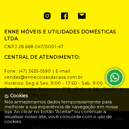
ENNE MÓVEIS E UTILIDADES DOMÉSTICAS
LTDA.
CNPJ
28.668.047/0001-47
CENTRAL DE ATENDIMENTO:
Fone:
(47) 3635-5590
| E-mail:
vendas@ennecoisasdacasa.com.br
Horários:
Seg à Sex. 9:00 - 17:50 - Sáb. 9:00 - 14:00
Rua Alexandre Schlemm, 310 - Oxford, São Bento do
Sul - SC, 89285-635
Cookies
Nós armazenamos dados temporariamente para
melhorar a sua experiência de navegação em nossa
loja. Ao clicar no botão "Aceitar" ou continuar a
visualizar nosso site, você concorda com o uso de
©
2026
- Todos os direitos reservados. Conteúdo licenciado.
cookies.
Tecnologia e Desenvolvimento por