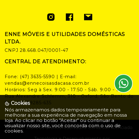
ENNE MÓVEIS E UTILIDADES DOMÉSTICAS
LTDA.
CNPJ
28.668.047/0001-47
CENTRAL DE ATENDIMENTO:
Fone:
(47) 3635-5590
| E-mail:
vendas@ennecoisasdacasa.com.br
Horários:
Seg à Sex. 9:00 - 17:50 - Sáb. 9:00 - 14:00
Rua Alexandre Schlemm, 310 - Oxford, São Bento do
Sul - SC, 89285-635
Cookies
Nós armazenamos dados temporariamente para
melhorar a sua experiência de navegação em nossa
loja. Ao clicar no botão "Aceitar" ou continuar a
visualizar nosso site, você concorda com o uso de
©
2026
- Todos os direitos reservados. Conteúdo licenciado.
cookies.
Tecnologia e Desenvolvimento por