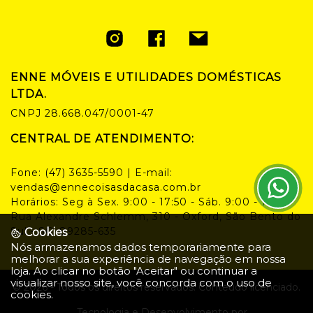
ENNE MÓVEIS E UTILIDADES DOMÉSTICAS
LTDA.
CNPJ
28.668.047/0001-47
CENTRAL DE ATENDIMENTO:
Fone:
(47) 3635-5590
| E-mail:
vendas@ennecoisasdacasa.com.br
Horários:
Seg à Sex. 9:00 - 17:50 - Sáb. 9:00 - 14:00
Rua Alexandre Schlemm, 310 - Oxford, São Bento do
Sul - SC, 89285-635
Cookies
Nós armazenamos dados temporariamente para
melhorar a sua experiência de navegação em nossa
loja. Ao clicar no botão "Aceitar" ou continuar a
visualizar nosso site, você concorda com o uso de
©
2026
- Todos os direitos reservados. Conteúdo licenciado.
cookies.
Tecnologia e Desenvolvimento por