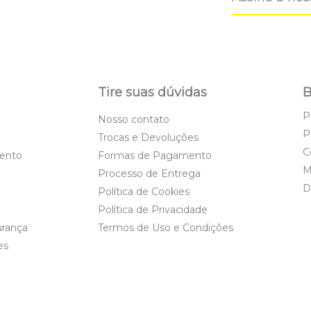
Tire suas dúvidas
B
P
Nosso contato
P
Trocas e Devoluções
C
ento
Formas de Pagamento
M
Processo de Entrega
D
Política de Cookies
Política de Privacidade
urança
Termos de Uso e Condições
es