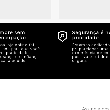
mpre sem
Segurança é n
eocupação
prioridade
sa loja online foi
Estamos dedicado
sada para que você
proporcionar uma
ha praticidade,
experiência de co
urança e confiança
positiva e totalm
cada pedido
segura.