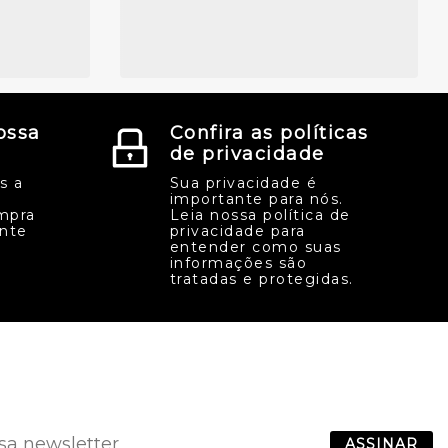
ossa
Confira as políticas
de privacidade
s a
Sua privacidade é
importante para nós.
mpra
Leia nossa política de
ente
privacidade para
entender como suas
informações são
tratadas e protegidas.
ASSINAR