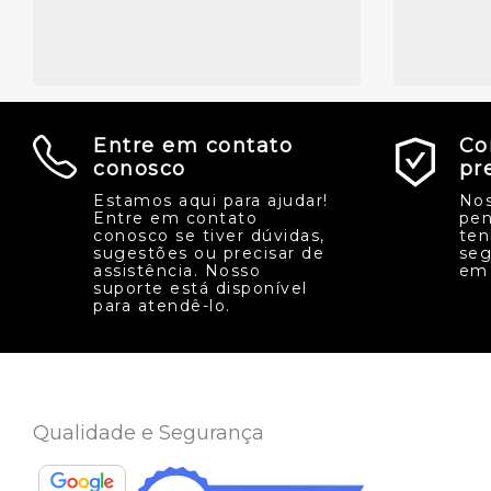
Entre em contato
Co
conosco
pr
Estamos aqui para ajudar!
Nos
Entre em contato
pen
conosco se tiver dúvidas,
ten
sugestões ou precisar de
seg
assistência. Nosso
em 
suporte está disponível
para atendê-lo.
Qualidade e Segurança