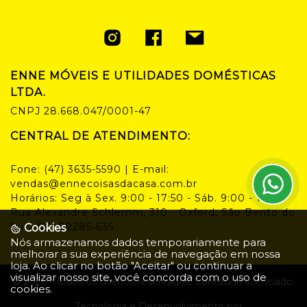
ENNE MÓVEIS E UTILIDADES DOMÉSTICAS
LTDA.
CNPJ
28.668.047/0001-47
CENTRAL DE ATENDIMENTO:
Fone:
(47) 3635-5590
| E-mail:
vendas@ennecoisasdacasa.com.br
Horários:
Seg à Sex. 9:00 - 17:50 - Sáb. 9:00 - 14:00
Rua Alexandre Schlemm, 310 - Oxford, São Bento do
Sul - SC, 89285-635
Cookies
Nós armazenamos dados temporariamente para
melhorar a sua experiência de navegação em nossa
loja. Ao clicar no botão "Aceitar" ou continuar a
visualizar nosso site, você concorda com o uso de
©
2026
- Todos os direitos reservados. Conteúdo licenciado.
cookies.
Tecnologia e Desenvolvimento por