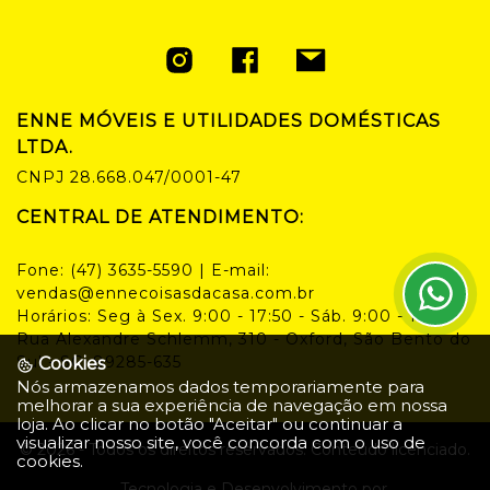
ENNE MÓVEIS E UTILIDADES DOMÉSTICAS
LTDA.
CNPJ
28.668.047/0001-47
CENTRAL DE ATENDIMENTO:
Fone:
(47) 3635-5590
| E-mail:
vendas@ennecoisasdacasa.com.br
Horários:
Seg à Sex. 9:00 - 17:50 - Sáb. 9:00 - 14:00
Rua Alexandre Schlemm, 310 - Oxford, São Bento do
Sul - SC, 89285-635
Cookies
Nós armazenamos dados temporariamente para
melhorar a sua experiência de navegação em nossa
loja. Ao clicar no botão "Aceitar" ou continuar a
visualizar nosso site, você concorda com o uso de
©
2026
- Todos os direitos reservados. Conteúdo licenciado.
cookies.
Tecnologia e Desenvolvimento por