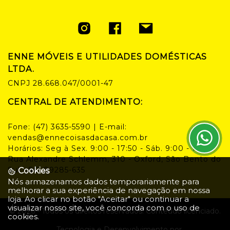
ENNE MÓVEIS E UTILIDADES DOMÉSTICAS
LTDA.
CNPJ
28.668.047/0001-47
CENTRAL DE ATENDIMENTO:
Fone:
(47) 3635-5590
| E-mail:
vendas@ennecoisasdacasa.com.br
Horários:
Seg à Sex. 9:00 - 17:50 - Sáb. 9:00 - 14:00
Rua Alexandre Schlemm, 310 - Oxford, São Bento do
Sul - SC, 89285-635
Cookies
Nós armazenamos dados temporariamente para
melhorar a sua experiência de navegação em nossa
loja. Ao clicar no botão "Aceitar" ou continuar a
visualizar nosso site, você concorda com o uso de
©
2026
- Todos os direitos reservados. Conteúdo licenciado.
cookies.
Tecnologia e Desenvolvimento por