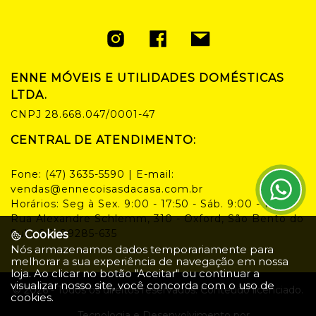
ENNE MÓVEIS E UTILIDADES DOMÉSTICAS
LTDA.
CNPJ
28.668.047/0001-47
CENTRAL DE ATENDIMENTO:
Fone:
(47) 3635-5590
| E-mail:
vendas@ennecoisasdacasa.com.br
Horários:
Seg à Sex. 9:00 - 17:50 - Sáb. 9:00 - 14:00
Rua Alexandre Schlemm, 310 - Oxford, São Bento do
Sul - SC, 89285-635
Cookies
Nós armazenamos dados temporariamente para
melhorar a sua experiência de navegação em nossa
loja. Ao clicar no botão "Aceitar" ou continuar a
visualizar nosso site, você concorda com o uso de
©
2026
- Todos os direitos reservados. Conteúdo licenciado.
cookies.
Tecnologia e Desenvolvimento por