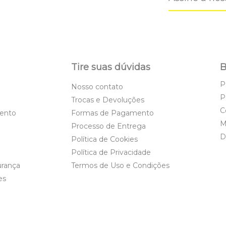
Tire suas dúvidas
B
P
Nosso contato
P
Trocas e Devoluções
C
ento
Formas de Pagamento
M
Processo de Entrega
D
Política de Cookies
Política de Privacidade
urança
Termos de Uso e Condições
es