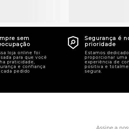
mpre sem
Segurança é n
eocupação
prioridade
sa loja online foi
Estamos dedicado
sada para que você
proporcionar uma
ha praticidade,
experiência de co
urança e confiança
positiva e totalm
cada pedido
segura.