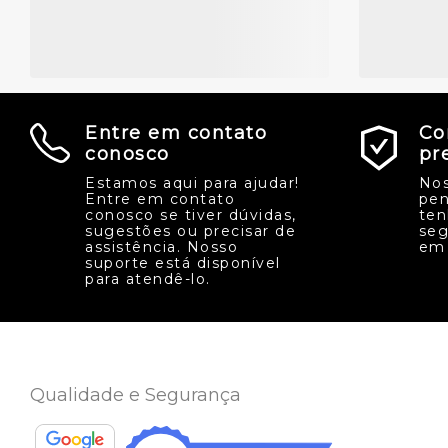
Entre em contato
Co
conosco
pr
Estamos aqui para ajudar!
Nos
Entre em contato
pen
conosco se tiver dúvidas,
ten
sugestões ou precisar de
seg
assistência. Nosso
em 
suporte está disponível
para atendê-lo.
Qualidade e Segurança