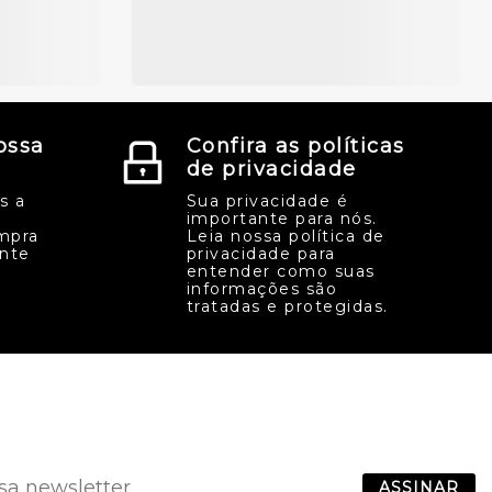
ossa
Confira as políticas
de privacidade
s a
Sua privacidade é
importante para nós.
mpra
Leia nossa política de
ente
privacidade para
entender como suas
informações são
tratadas e protegidas.
ASSINAR