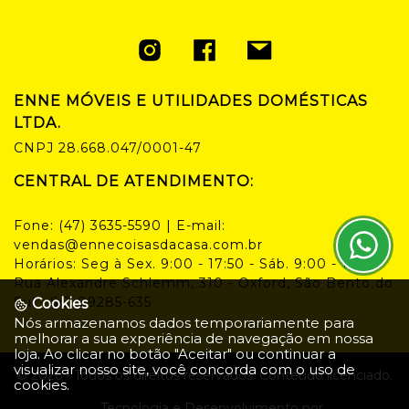
ENNE MÓVEIS E UTILIDADES DOMÉSTICAS
LTDA.
CNPJ
28.668.047/0001-47
CENTRAL DE ATENDIMENTO:
Fone:
(47) 3635-5590
| E-mail:
vendas@ennecoisasdacasa.com.br
Horários:
Seg à Sex. 9:00 - 17:50 - Sáb. 9:00 - 14:00
Rua Alexandre Schlemm, 310 - Oxford, São Bento do
Sul - SC, 89285-635
Cookies
Nós armazenamos dados temporariamente para
melhorar a sua experiência de navegação em nossa
loja. Ao clicar no botão "Aceitar" ou continuar a
visualizar nosso site, você concorda com o uso de
©
2026
- Todos os direitos reservados. Conteúdo licenciado.
cookies.
Tecnologia e Desenvolvimento por