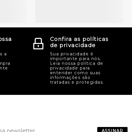
ossa
Confira as políticas
de privacidade
s a
Sua privacidade é
importante para nós.
mpra
Leia nossa política de
ente
privacidade para
entender como suas
informações são
tratadas e protegidas.
ASSINAR