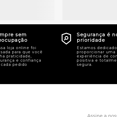
mpre sem
Segurança é n
eocupação
prioridade
sa loja online foi
Estamos dedicado
sada para que você
proporcionar uma
ha praticidade,
experiência de co
urança e confiança
positiva e totalm
cada pedido
segura.