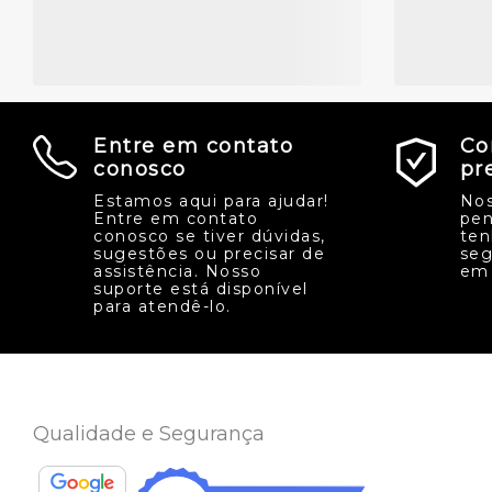
Entre em contato
Co
conosco
pr
Estamos aqui para ajudar!
Nos
Entre em contato
pen
conosco se tiver dúvidas,
ten
sugestões ou precisar de
seg
assistência. Nosso
em 
suporte está disponível
para atendê-lo.
Qualidade e Segurança