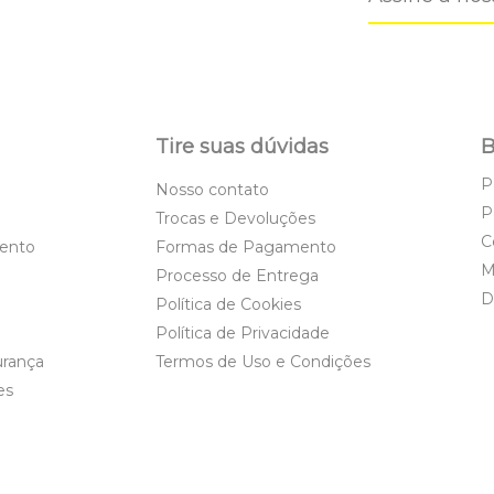
Tire suas dúvidas
B
P
Nosso contato
P
Trocas e Devoluções
C
ento
Formas de Pagamento
M
Processo de Entrega
D
Política de Cookies
Política de Privacidade
urança
Termos de Uso e Condições
es