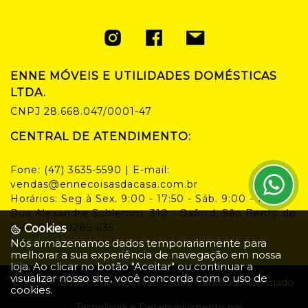
ENNE MÓVEIS E UTILIDADES DOMÉSTICAS
LTDA.
CNPJ
28.668.047/0001-47
CENTRAL DE ATENDIMENTO:
Fone:
(47) 3635-5590
| E-mail:
vendas@ennecoisasdacasa.com.br
Horários:
Seg à Sex. 9:00 - 17:50 - Sáb. 9:00 - 14:00
Rua Alexandre Schlemm, 310 - Oxford, São Bento do
Sul - SC, 89285-635
Cookies
Nós armazenamos dados temporariamente para
melhorar a sua experiência de navegação em nossa
loja. Ao clicar no botão "Aceitar" ou continuar a
visualizar nosso site, você concorda com o uso de
©
2026
- Todos os direitos reservados. Conteúdo licenciado.
cookies.
Tecnologia e Desenvolvimento por