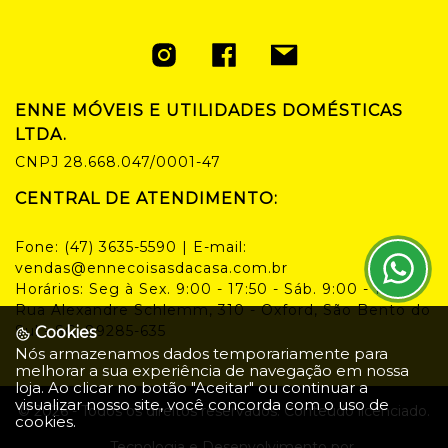
ENNE MÓVEIS E UTILIDADES DOMÉSTICAS
LTDA.
CNPJ
28.668.047/0001-47
CENTRAL DE ATENDIMENTO:
Fone:
(47) 3635-5590
| E-mail:
vendas@ennecoisasdacasa.com.br
Horários:
Seg à Sex. 9:00 - 17:50 - Sáb. 9:00 - 14:00
Rua Alexandre Schlemm, 310 - Oxford, São Bento do
Sul - SC, 89285-635
Cookies
Nós armazenamos dados temporariamente para
melhorar a sua experiência de navegação em nossa
loja. Ao clicar no botão "Aceitar" ou continuar a
visualizar nosso site, você concorda com o uso de
©
2026
- Todos os direitos reservados. Conteúdo licenciado.
cookies.
Tecnologia e Desenvolvimento por