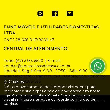
ENNE MÓVEIS E UTILIDADES DOMÉSTICAS
LTDA.
CNPJ
28.668.047/0001-47
CENTRAL DE ATENDIMENTO:
Fone:
(47) 3635-5590
| E-mail:
vendas@ennecoisasdacasa.com.br
Horários:
Seg à Sex. 9:00 - 17:50 - Sáb. 9:00 - 14:00
Rua Alexandre Schlemm, 310 - Oxford, São Bento do
Sul - SC, 89285-635
Cookies
Nós armazenamos dados temporariamente para
melhorar a sua experiência de navegação em nossa
loja. Ao clicar no botão "Aceitar" ou continuar a
visualizar nosso site, você concorda com o uso de
©
2026
- Todos os direitos reservados. Conteúdo licenciado.
cookies.
Tecnologia e Desenvolvimento por