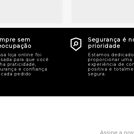
mpre sem
Segurança é n
eocupação
prioridade
sa loja online foi
Estamos dedicado
sada para que você
proporcionar uma
ha praticidade,
experiência de co
urança e confiança
positiva e totalm
cada pedido
segura.