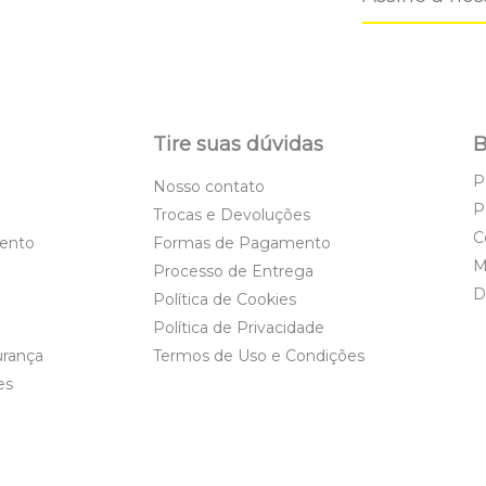
Tire suas dúvidas
B
P
Nosso contato
P
Trocas e Devoluções
C
ento
Formas de Pagamento
M
Processo de Entrega
D
Política de Cookies
Política de Privacidade
urança
Termos de Uso e Condições
es