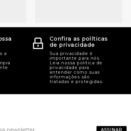
ossa
Confira as políticas
de privacidade
s a
Sua privacidade é
importante para nós.
mpra
Leia nossa política de
ente
privacidade para
entender como suas
informações são
tratadas e protegidas.
ASSINAR