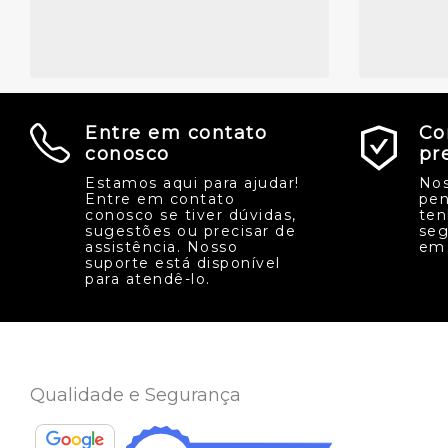
Entre em contato
Co
conosco
pr
Estamos aqui para ajudar!
Nos
Entre em contato
pen
conosco se tiver dúvidas,
ten
sugestões ou precisar de
seg
assistência. Nosso
em 
suporte está disponível
para atendê-lo.
Qualidade e Segurança