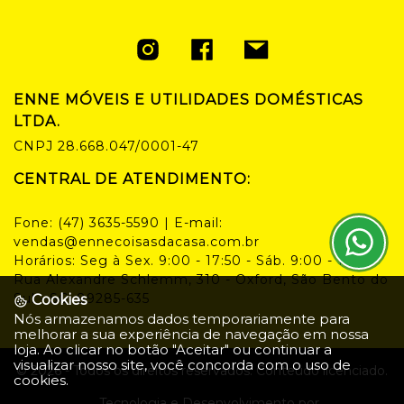
ENNE MÓVEIS E UTILIDADES DOMÉSTICAS
LTDA.
CNPJ
28.668.047/0001-47
CENTRAL DE ATENDIMENTO:
Fone:
(47) 3635-5590
| E-mail:
vendas@ennecoisasdacasa.com.br
Horários:
Seg à Sex. 9:00 - 17:50 - Sáb. 9:00 - 14:00
Rua Alexandre Schlemm, 310 - Oxford, São Bento do
Sul - SC, 89285-635
Cookies
Nós armazenamos dados temporariamente para
melhorar a sua experiência de navegação em nossa
loja. Ao clicar no botão "Aceitar" ou continuar a
visualizar nosso site, você concorda com o uso de
©
2026
- Todos os direitos reservados. Conteúdo licenciado.
cookies.
Tecnologia e Desenvolvimento por