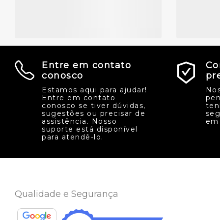
Entre em contato
Co
conosco
pr
Estamos aqui para ajudar!
Nos
Entre em contato
pen
conosco se tiver dúvidas,
ten
sugestões ou precisar de
seg
assistência. Nosso
em 
suporte está disponível
para atendê-lo.
Qualidade e Segurança