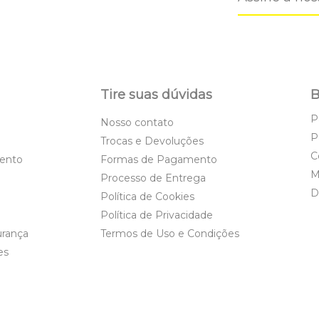
Tire suas dúvidas
B
P
Nosso contato
P
Trocas e Devoluções
C
ento
Formas de Pagamento
M
Processo de Entrega
D
Política de Cookies
Política de Privacidade
urança
Termos de Uso e Condições
es