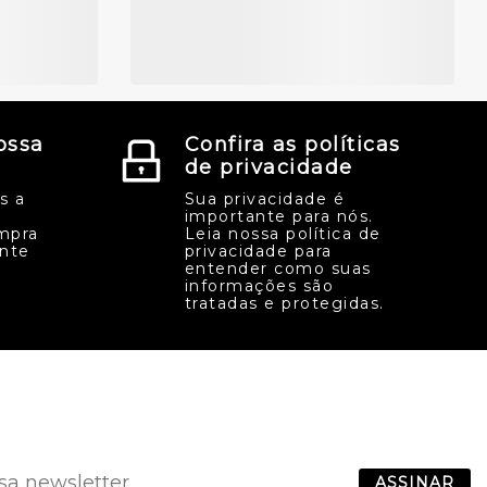
ossa
Confira as políticas
de privacidade
s a
Sua privacidade é
importante para nós.
mpra
Leia nossa política de
ente
privacidade para
entender como suas
informações são
tratadas e protegidas.
ASSINAR