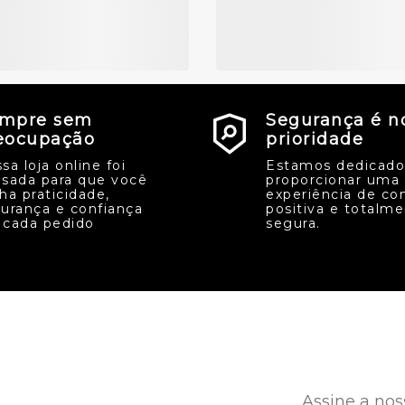
mpre sem
Segurança é n
eocupação
prioridade
sa loja online foi
Estamos dedicado
sada para que você
proporcionar uma
ha praticidade,
experiência de co
urança e confiança
positiva e totalm
cada pedido
segura.