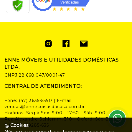
ENNE MÓVEIS E UTILIDADES DOMÉSTICAS
LTDA.
CNPJ
28.668.047/0001-47
CENTRAL DE ATENDIMENTO:
Fone:
(47) 3635-5590
| E-mail:
vendas@ennecoisasdacasa.com.br
Horários:
Seg à Sex. 9:00 - 17:50 - Sáb. 9:00 - 14:00
Rua Alexandre Schlemm, 310 - Oxford, São Bento do
Sul - SC, 89285-635
Cookies
Nós armazenamos dados temporariamente para