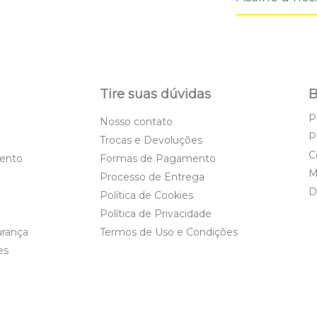
Tire suas dúvidas
B
P
Nosso contato
P
Trocas e Devoluções
C
ento
Formas de Pagamento
M
Processo de Entrega
D
Política de Cookies
Política de Privacidade
urança
Termos de Uso e Condições
es