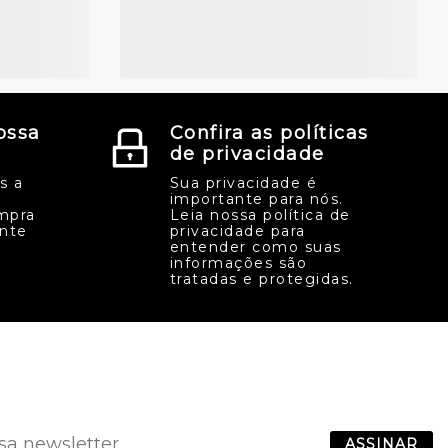
ossa
Confira as políticas
de privacidade
s a
Sua privacidade é
importante para nós.
mpra
Leia nossa política de
ente
privacidade para
entender como suas
informações são
tratadas e protegidas.
ASSINAR