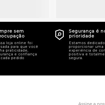
mpre sem
Segurança é n
eocupação
prioridade
sa loja online foi
Estamos dedicado
sada para que você
proporcionar uma
ha praticidade,
experiência de co
urança e confiança
positiva e totalm
cada pedido
segura.