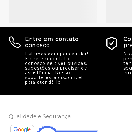
Entre em contato
Co
conosco
pr
Estamos aqui para ajudar!
Nos
Entre em contato
pen
conosco se tiver dúvidas,
ten
sugestões ou precisar de
seg
assistência. Nosso
em 
suporte está disponível
para atendê-lo.
Qualidade e Segurança