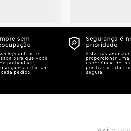
mpre sem
Segurança é n
eocupação
prioridade
sa loja online foi
Estamos dedicado
sada para que você
proporcionar uma
ha praticidade,
experiência de co
urança e confiança
positiva e totalm
cada pedido
segura.