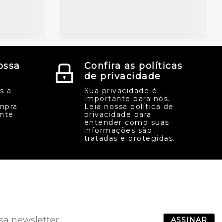
ossa
Confira as políticas
de privacidade
s a
Sua privacidade é
importante para nós.
mpra
Leia nossa política de
ente
privacidade para
entender como suas
informações são
tratadas e protegidas.
ASSINAR