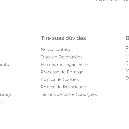
Tire suas dúvidas
B
P
Nosso contato
P
Trocas e Devoluções
C
ento
Formas de Pagamento
M
Processo de Entrega
D
Política de Cookies
Política de Privacidade
urança
Termos de Uso e Condições
es