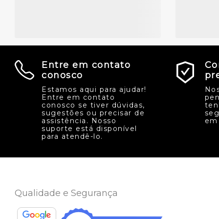
Entre em contato
Co
conosco
pr
Estamos aqui para ajudar!
Nos
Entre em contato
pen
conosco se tiver dúvidas,
ten
sugestões ou precisar de
seg
assistência. Nosso
em 
suporte está disponível
para atendê-lo.
Qualidade e Segurança