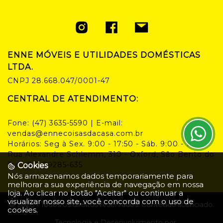
ENNE MÓVEIS E UTILIDADES DOMÉSTICAS
LTDA.
CNPJ
28.668.047/0001-47
CENTRAL DE ATENDIMENTO:
Fone:
(47) 3635-5590
| E-mail:
vendas@ennecoisasdacasa.com.br
Horários:
Seg à Sex. 9:00 - 17:50 - Sáb. 9:00 - 14:00
Rua Alexandre Schlemm, 310 - Oxford, São Bento do
Sul - SC, 89285-635
Cookies
Nós armazenamos dados temporariamente para
melhorar a sua experiência de navegação em nossa
loja. Ao clicar no botão "Aceitar" ou continuar a
visualizar nosso site, você concorda com o uso de
©
2026
- Todos os direitos reservados. Conteúdo licenciado.
cookies.
Tecnologia e Desenvolvimento por