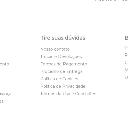
Tire suas dúvidas
B
P
Nosso contato
P
Trocas e Devoluções
C
ento
Formas de Pagamento
M
Processo de Entrega
D
Política de Cookies
Política de Privacidade
urança
Termos de Uso e Condições
es