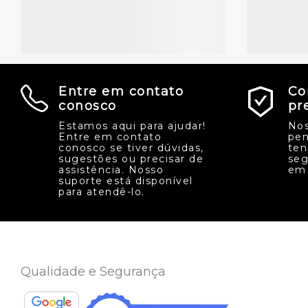
Entre em contato
Co
conosco
pr
Estamos aqui para ajudar!
Nos
Entre em contato
pen
conosco se tiver dúvidas,
ten
sugestões ou precisar de
seg
assistência. Nosso
em 
suporte está disponível
para atendê-lo.
Qualidade e Segurança