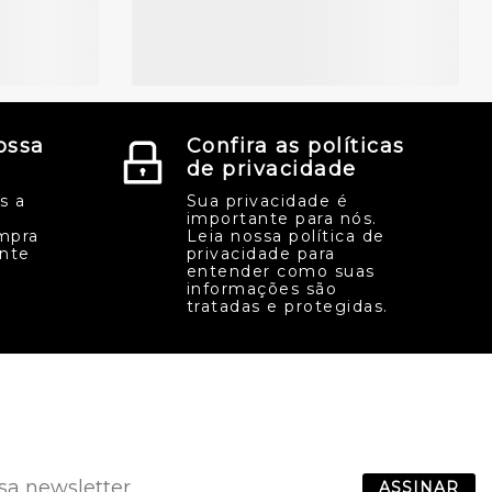
ossa
Confira as políticas
de privacidade
s a
Sua privacidade é
importante para nós.
mpra
Leia nossa política de
ente
privacidade para
entender como suas
informações são
tratadas e protegidas.
ASSINAR