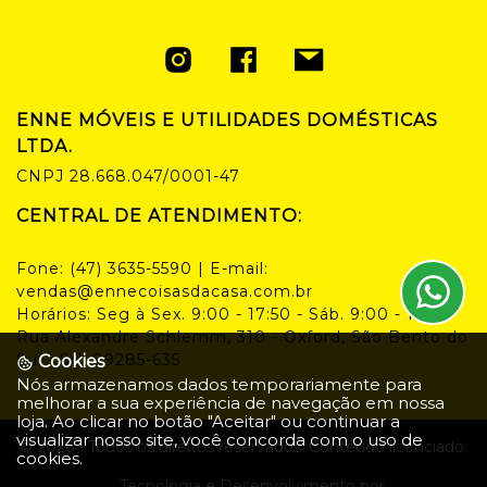
ENNE MÓVEIS E UTILIDADES DOMÉSTICAS
LTDA.
CNPJ
28.668.047/0001-47
CENTRAL DE ATENDIMENTO:
Fone:
(47) 3635-5590
| E-mail:
vendas@ennecoisasdacasa.com.br
Horários:
Seg à Sex. 9:00 - 17:50 - Sáb. 9:00 - 14:00
Rua Alexandre Schlemm, 310 - Oxford, São Bento do
Sul - SC, 89285-635
Cookies
Nós armazenamos dados temporariamente para
melhorar a sua experiência de navegação em nossa
loja. Ao clicar no botão "Aceitar" ou continuar a
visualizar nosso site, você concorda com o uso de
©
2026
- Todos os direitos reservados. Conteúdo licenciado.
cookies.
Tecnologia e Desenvolvimento por