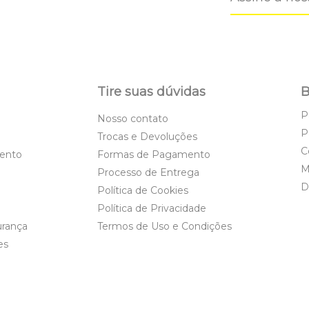
Tire suas dúvidas
B
P
Nosso contato
P
Trocas e Devoluções
C
ento
Formas de Pagamento
M
Processo de Entrega
D
Política de Cookies
Política de Privacidade
urança
Termos de Uso e Condições
es