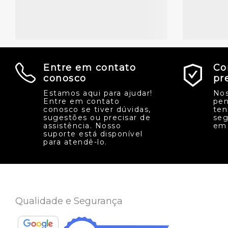
Entre em contato
Co
conosco
pr
Estamos aqui para ajudar!
Nos
Entre em contato
pen
conosco se tiver dúvidas,
ten
sugestões ou precisar de
seg
assistência. Nosso
em 
suporte está disponível
para atendê-lo.
Qualidade e Segurança