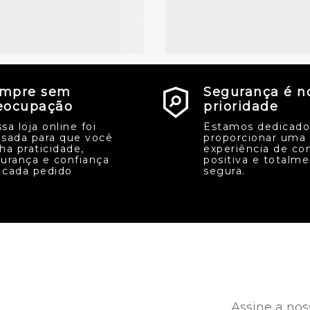
mpre sem
Segurança é n
eocupação
prioridade
sa loja online foi
Estamos dedicado
sada para que você
proporcionar uma
ha praticidade,
experiência de co
urança e confiança
positiva e totalm
cada pedido
segura.