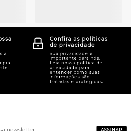
ossa
Confira as políticas
de privacidade
s a
Sua privacidade é
importante para nós.
mpra
Leia nossa política de
ente
privacidade para
entender como suas
informações são
tratadas e protegidas.
ASSINAR