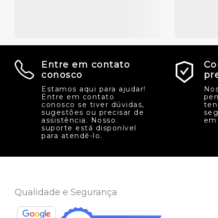
Entre em contato
Co
conosco
pr
Estamos aqui para ajudar!
Nos
Entre em contato
pen
conosco se tiver dúvidas,
ten
sugestões ou precisar de
seg
assistência. Nosso
em 
suporte está disponível
para atendê-lo.
Qualidade e Segurança