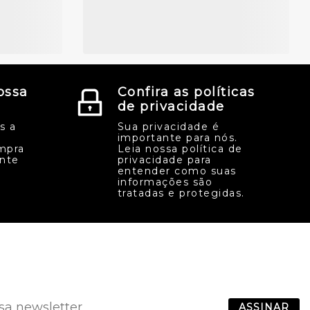
ossa
Confira as políticas
de privacidade
s a
Sua privacidade é
importante para nós.
mpra
Leia nossa política de
ente
privacidade para
entender como suas
informações são
tratadas e protegidas.
ASSINAR