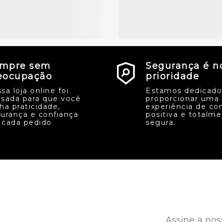
mpre sem
Segurança é n
eocupação
prioridade
sa loja online foi
Estamos dedicado
sada para que você
proporcionar uma
ha praticidade,
experiência de co
urança e confiança
positiva e totalm
cada pedido
segura.