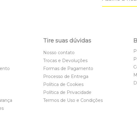
Tire suas dúvidas
B
P
Nosso contato
P
Trocas e Devoluções
C
ento
Formas de Pagamento
M
Processo de Entrega
D
Política de Cookies
Política de Privacidade
urança
Termos de Uso e Condições
es