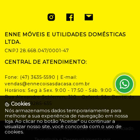
ENNE MÓVEIS E UTILIDADES DOMÉSTICAS
LTDA.
CNPJ
28.668.047/0001-47
CENTRAL DE ATENDIMENTO:
Fone:
(47) 3635-5590
| E-mail:
vendas@ennecoisasdacasa.com.br
Horários:
Seg à Sex. 9:00 - 17:50 - Sáb. 9:00 - 14:00
Rua Alexandre Schlemm, 310 - Oxford, São Bento do
Sul - SC, 89285-635
Cookies
Nós armazenamos dados temporariamente para
melhorar a sua experiência de navegação em nossa
loja. Ao clicar no botão "Aceitar" ou continuar a
visualizar nosso site, você concorda com o uso de
©
2026
- Todos os direitos reservados. Conteúdo licenciado.
cookies.
Tecnologia e Desenvolvimento por