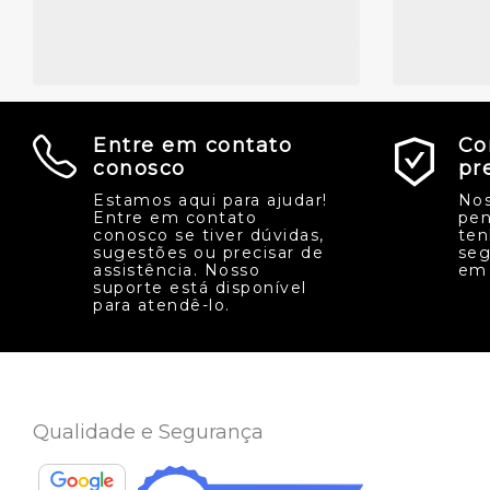
Entre em contato
Co
conosco
pr
Estamos aqui para ajudar!
Nos
Entre em contato
pen
conosco se tiver dúvidas,
ten
sugestões ou precisar de
seg
assistência. Nosso
em 
suporte está disponível
para atendê-lo.
Qualidade e Segurança