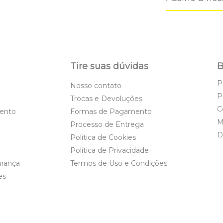
Tire suas dúvidas
B
P
Nosso contato
P
Trocas e Devoluções
C
ento
Formas de Pagamento
M
Processo de Entrega
D
Política de Cookies
Política de Privacidade
urança
Termos de Uso e Condições
es