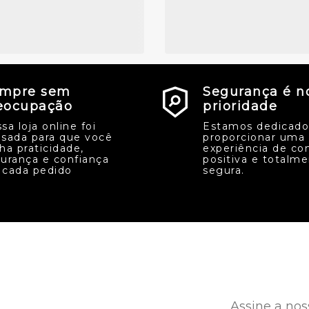
mpre sem
Segurança é n
eocupação
prioridade
sa loja online foi
Estamos dedicado
sada para que você
proporcionar uma
ha praticidade,
experiência de co
urança e confiança
positiva e totalm
cada pedido
segura.