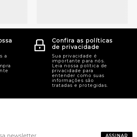
ossa
Confira as políticas
de privacidade
s a
Sua privacidade é
importante para nós.
mpra
Leia nossa política de
ente
privacidade para
entender como suas
informações são
tratadas e protegidas.
ASSINAR