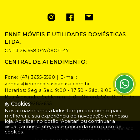
ENNE MÓVEIS E UTILIDADES DOMÉSTICAS
LTDA.
CNPJ
28.668.047/0001-47
CENTRAL DE ATENDIMENTO:
Fone:
(47) 3635-5590
| E-mail:
vendas@ennecoisasdacasa.com.br
Horários:
Seg à Sex. 9:00 - 17:50 - Sáb. 9:00 - 14:00
Rua Alexandre Schlemm, 310 - Oxford, São Bento do
Sul - SC, 89285-635
Cookies
Nós armazenamos dados temporariamente para
melhorar a sua experiência de navegação em nossa
loja. Ao clicar no botão "Aceitar" ou continuar a
visualizar nosso site, você concorda com o uso de
©
2026
- Todos os direitos reservados. Conteúdo licenciado.
cookies.
Tecnologia e Desenvolvimento por