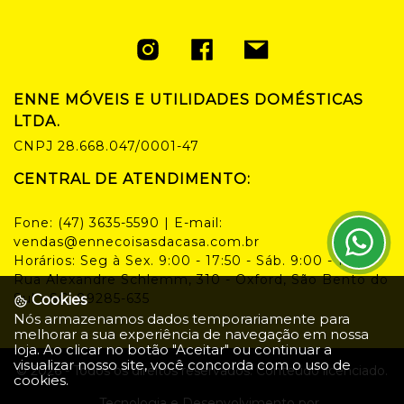
ENNE MÓVEIS E UTILIDADES DOMÉSTICAS
LTDA.
CNPJ
28.668.047/0001-47
CENTRAL DE ATENDIMENTO:
Fone:
(47) 3635-5590
| E-mail:
vendas@ennecoisasdacasa.com.br
Horários:
Seg à Sex. 9:00 - 17:50 - Sáb. 9:00 - 14:00
Rua Alexandre Schlemm, 310 - Oxford, São Bento do
Sul - SC, 89285-635
Cookies
Nós armazenamos dados temporariamente para
melhorar a sua experiência de navegação em nossa
loja. Ao clicar no botão "Aceitar" ou continuar a
visualizar nosso site, você concorda com o uso de
©
2026
- Todos os direitos reservados. Conteúdo licenciado.
cookies.
Tecnologia e Desenvolvimento por