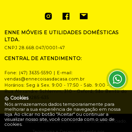
ENNE MÓVEIS E UTILIDADES DOMÉSTICAS
LTDA.
CNPJ
28.668.047/0001-47
CENTRAL DE ATENDIMENTO:
Fone:
(47) 3635-5590
| E-mail:
vendas@ennecoisasdacasa.com.br
Horários:
Seg à Sex. 9:00 - 17:50 - Sáb. 9:00 - 14:00
Rua Alexandre Schlemm, 310 - Oxford, São Bento do
Sul - SC, 89285-635
Cookies
Nós armazenamos dados temporariamente para
melhorar a sua experiência de navegação em nossa
loja. Ao clicar no botão "Aceitar" ou continuar a
visualizar nosso site, você concorda com o uso de
©
2026
- Todos os direitos reservados. Conteúdo licenciado.
cookies.
Tecnologia e Desenvolvimento por