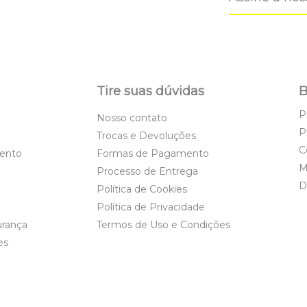
Tire suas dúvidas
B
P
Nosso contato
P
Trocas e Devoluções
C
ento
Formas de Pagamento
M
Processo de Entrega
D
Política de Cookies
Política de Privacidade
urança
Termos de Uso e Condições
es