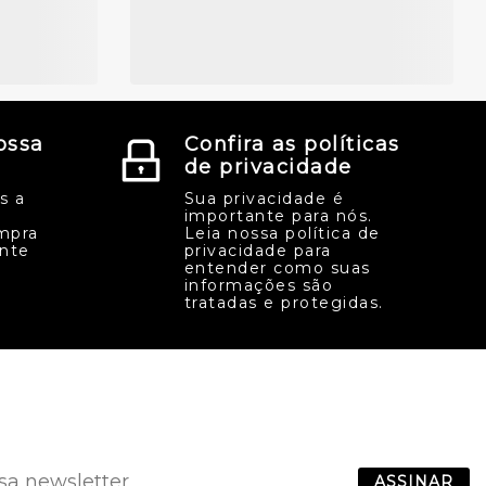
ossa
Confira as políticas
de privacidade
s a
Sua privacidade é
importante para nós.
mpra
Leia nossa política de
ente
privacidade para
entender como suas
informações são
tratadas e protegidas.
ASSINAR