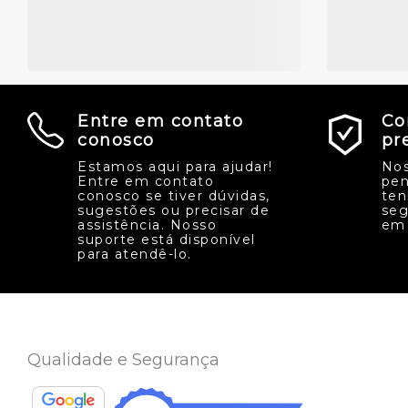
Entre em contato
Co
conosco
pr
Estamos aqui para ajudar!
Nos
Entre em contato
pen
conosco se tiver dúvidas,
ten
sugestões ou precisar de
seg
assistência. Nosso
em 
suporte está disponível
para atendê-lo.
Qualidade e Segurança