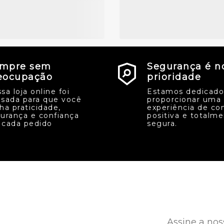
mpre sem
Segurança é n
eocupação
prioridade
sa loja online foi
Estamos dedicado
sada para que você
proporcionar uma
ha praticidade,
experiência de co
urança e confiança
positiva e totalm
cada pedido
segura.