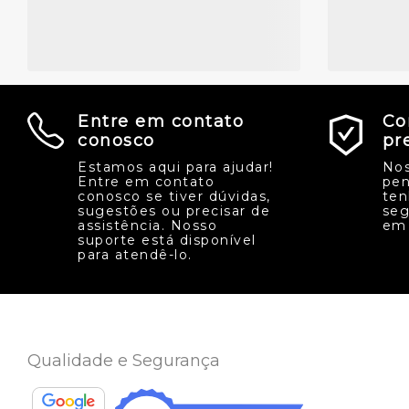
Entre em contato
Co
conosco
pr
Estamos aqui para ajudar!
Nos
Entre em contato
pen
conosco se tiver dúvidas,
ten
sugestões ou precisar de
seg
assistência. Nosso
em 
suporte está disponível
para atendê-lo.
Qualidade e Segurança