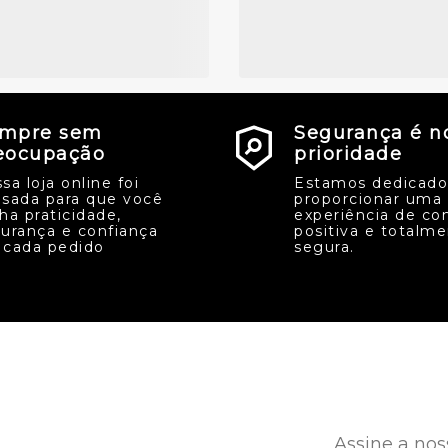
mpre sem
Segurança é n
eocupação
prioridade
sa loja online foi
Estamos dedicado
sada para que você
proporcionar uma
ha praticidade,
experiência de co
urança e confiança
positiva e totalm
cada pedido
segura.