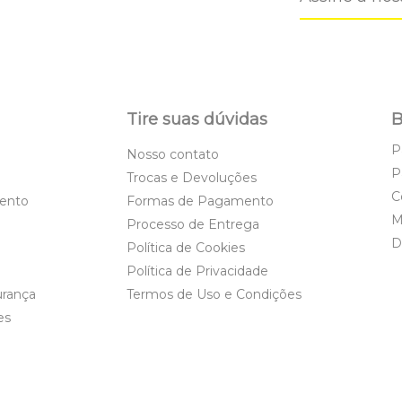
Tire suas dúvidas
B
P
Nosso contato
P
Trocas e Devoluções
C
ento
Formas de Pagamento
M
Processo de Entrega
D
Política de Cookies
Política de Privacidade
urança
Termos de Uso e Condições
es