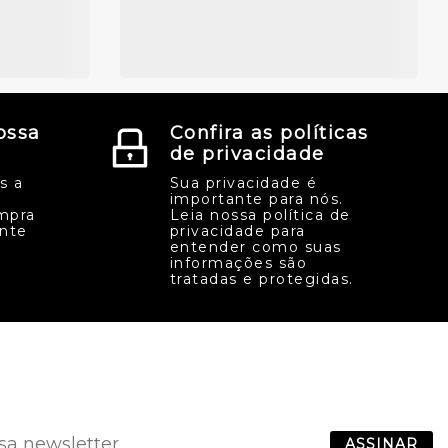
ossa
Confira as políticas
de privacidade
s a
Sua privacidade é
importante para nós.
mpra
Leia nossa política de
ente
privacidade para
entender como suas
informações são
tratadas e protegidas.
ASSINAR