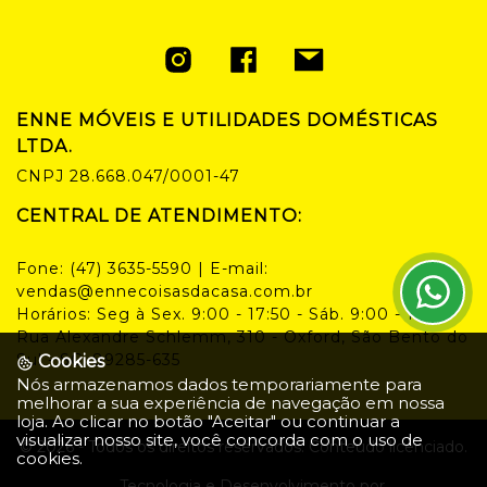
ENNE MÓVEIS E UTILIDADES DOMÉSTICAS
LTDA.
CNPJ
28.668.047/0001-47
CENTRAL DE ATENDIMENTO:
Fone:
(47) 3635-5590
| E-mail:
vendas@ennecoisasdacasa.com.br
Horários:
Seg à Sex. 9:00 - 17:50 - Sáb. 9:00 - 14:00
Rua Alexandre Schlemm, 310 - Oxford, São Bento do
Sul - SC, 89285-635
Cookies
Nós armazenamos dados temporariamente para
melhorar a sua experiência de navegação em nossa
loja. Ao clicar no botão "Aceitar" ou continuar a
visualizar nosso site, você concorda com o uso de
©
2026
- Todos os direitos reservados. Conteúdo licenciado.
cookies.
Tecnologia e Desenvolvimento por