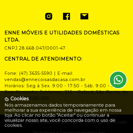
ENNE MÓVEIS E UTILIDADES DOMÉSTICAS
LTDA.
CNPJ
28.668.047/0001-47
CENTRAL DE ATENDIMENTO:
Fone:
(47) 3635-5590
| E-mail:
vendas@ennecoisasdacasa.com.br
Horários:
Seg à Sex. 9:00 - 17:50 - Sáb. 9:00 - 14:00
Rua Alexandre Schlemm, 310 - Oxford, São Bento do
Sul - SC, 89285-635
Cookies
Nós armazenamos dados temporariamente para
melhorar a sua experiência de navegação em nossa
loja. Ao clicar no botão "Aceitar" ou continuar a
visualizar nosso site, você concorda com o uso de
©
2026
- Todos os direitos reservados. Conteúdo licenciado.
cookies.
Tecnologia e Desenvolvimento por